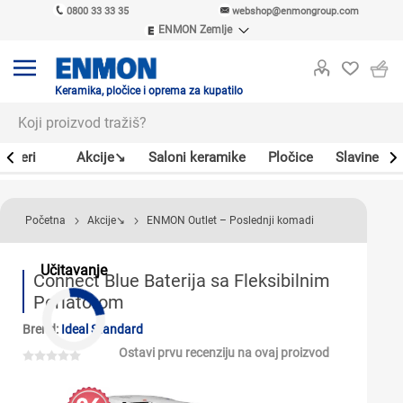
0800 33 33 35
webshop@enmongroup.com
ENMON Zemlje
ENMON SRB
ENMON BIH
ENMON HR
Keramika, pločice i oprema za kupatilo
ENMON MKD
Bojleri
Akcije↘
Saloni keramike
Pločice
Slavine
Početna
Akcije↘
ENMON Outlet – Poslednji komadi
Učitavanje
Connect Blue Baterija sa Fleksibilnim
Perlatorom
Brend:
Ideal Standard
Ostavi prvu recenziju na ovaj proizvod