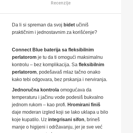
Recenzije
Da
li
si
spreman
da
svoj
bidet
učiniš
praktičnim
i
jednostavnim
za
korišćenje?
Connect
Blue
baterija
sa
fleksibilnim
perlatorom
je
tu
da
ti
omogući
maksimalnu
kontrolu –
bez
komplikacija.
Sa
fleksibilnim
perlatorom
,
podešavaš
mlaz
tačno
onako
kako
tebi
odgovara,
bez
prskanja
i
nerviranja.
Jednoručna
kontrola
omogućava
da
temperaturu
i
jačinu
vode
podesiš
bukvalno
jednom
rukom –
kao
profi.
Hromirani
finiš
daje
moderan
izgled
koji
se
lako
uklapa
u
bilo
koje
kupatilo.
Uz
integrisani
sifon
,
brineš
manje
o
higijeni
i
održavanju,
jer
je
sve
već