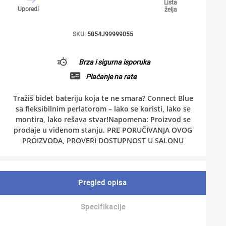
Lista
Uporedi
želja
SKU:
5054J99999055
Brza i sigurna isporuka
Plaćanje na rate
Tražiš bidet bateriju koja te ne smara? Connect Blue
sa fleksibilnim perlatorom – lako se koristi, lako se
montira, lako rešava stvar!Napomena: Proizvod se
prodaje u viđenom stanju. PRE PORUČIVANJA OVOG
PROIZVODA, PROVERI DOSTUPNOST U SALONU
Pregled opisa
Specifikacije