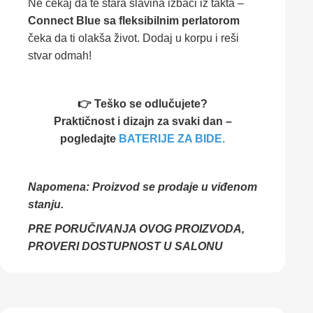
Ne
čekaj
da
te
stara
slavina
izbaci
iz
takta –
Connect
Blue
sa
fleksibilnim
perlatorom
čeka
da
ti
olakša
život.
Dodaj
u
korpu
i
reši
stvar
odmah!
👉 Teško se odlučujete?
Praktičnost i dizajn za svaki dan –
pogledajte
BATERIJE ZA BIDE.
Napomena: Proizvod se prodaje u viđenom
stanju.
PRE PORUČIVANJA OVOG PROIZVODA,
PROVERI DOSTUPNOST U SALONU