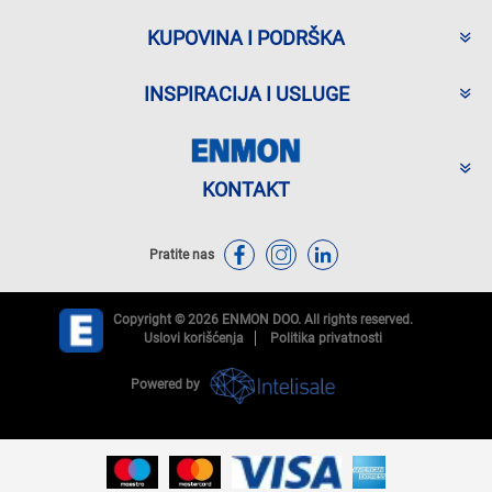
KUPOVINA I PODRŠKA
INSPIRACIJA I USLUGE
KONTAKT
Pratite nas
Copyright © 2026 ENMON DOO. All rights reserved.
Uslovi korišćenja
Politika privatnosti
Powered by