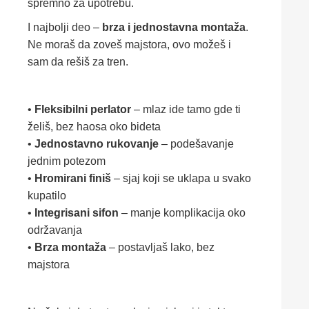
spremno
za
upotrebu.
I
najbolji
deo –
brza
i
jednostavna
montaža
.
Ne
moraš
da
zoveš
majstora,
ovo
možeš
i
sam
da
rešiš
za
tren.
•
Fleksibilni
perlator
–
mlaz
ide
tamo
gde
ti
želiš,
bez
haosa
oko
bideta
•
Jednostavno
rukovanje
–
podešavanje
jednim
potezom
•
Hromirani
finiš
–
sjaj
koji
se
uklapa
u
svako
kupatilo
•
Integrisani
sifon
–
manje
komplikacija
oko
održavanja
•
Brza
montaža
–
postavljaš
lako,
bez
majstora