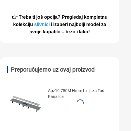
👉 Treba ti još opcija? Pregledaj kompletnu
kolekciju
slivnici
i izaberi najbolji model za
svoje kupatilo – brzo i lako!
Preporučujemo uz ovaj proizvod
Apz10 750M Hrom Linijska Tuš
Kanalica