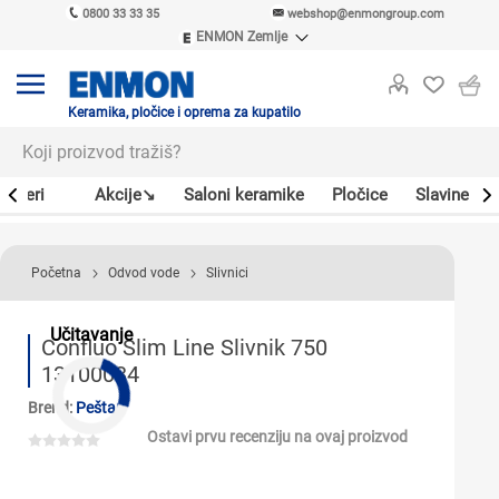
0800 33 33 35
webshop@enmongroup.com
ENMON Zemlje
ENMON SRB
ENMON BIH
ENMON HR
Keramika, pločice i oprema za kupatilo
ENMON MKD
Bojleri
Akcije↘
Saloni keramike
Pločice
Slavine
Početna
Odvod vode
Slivnici
Učitavanje
Confluo Slim Line Slivnik 750
13100034
Brend:
Peštan
Ostavi prvu recenziju na ovaj proizvod