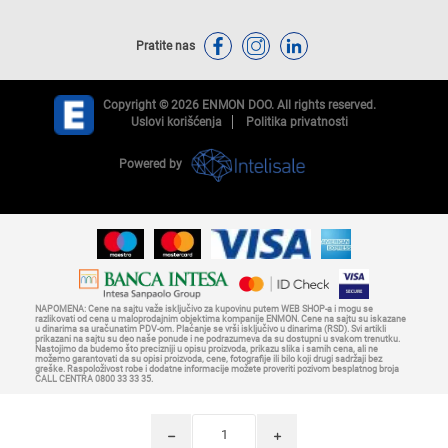
Pratite nas
Copyright © 2026 ENMON DOO. All rights reserved.
Uslovi korišćenja
Politika privatnosti
Powered by
NAPOMENA: Cene na sajtu važe isključivo za kupovinu putem WEB SHOP-a i mogu se
razlikovati od cena u maloprodajnim objektima kompanije ENMON. Cene na sajtu su iskazane
u dinarima sa uračunatim PDV-om. Plaćanje se vrši isključivo u dinarima (RSD). Svi artikli
prikazani na sajtu su deo naše ponude i ne podrazumeva da su dostupni u svakom trenutku.
Nastojimo da budemo što precizniji u opisu proizvoda, prikazu slika i samih cena, ali ne
možemo garantovati da su opisi proizvoda, cene, fotografije ili bilo koji drugi sadržaji bez
greške. Raspoloživost robe i dodatne informacije možete proveriti pozivom besplatnog broja
CALL CENTRA 0800 33 33 35.
h
i