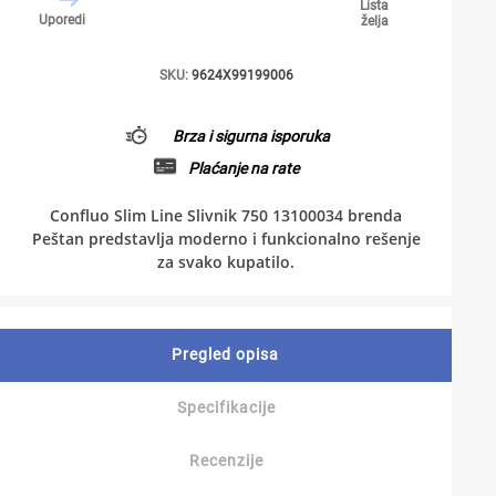
Lista
Uporedi
želja
SKU:
9624X99199006
Brza i sigurna isporuka
Plaćanje na rate
Confluo Slim Line Slivnik 750 13100034 brenda
Peštan predstavlja moderno i funkcionalno rešenje
za svako kupatilo.
Pregled opisa
Specifikacije
Recenzije