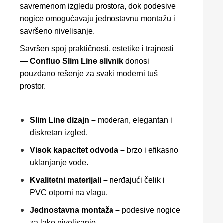
savremenom izgledu prostora, dok podesive
nogice omogućavaju jednostavnu montažu i
savršeno nivelisanje.
Savršen spoj praktičnosti, estetike i trajnosti
—
Confluo Slim Line slivnik
donosi
pouzdano rešenje za svaki moderni tuš
prostor.
Slim Line dizajn –
moderan, elegantan i
diskretan izgled.
Visok kapacitet odvoda –
brzo i efikasno
uklanjanje vode.
Kvalitetni materijali –
nerđajući čelik i
PVC otporni na vlagu.
Jednostavna montaža –
podesive nogice
za lako nivelisanje.