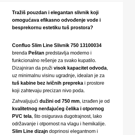
Tražiš pouzdan i elegantan slivnik koji
omogućava efikasno odvođenje vode i
besprekornu estetiku tuš prostora?
Confluo Slim Line Slivnik 750 13100034
brenda
Peštan
predstavlja moderno i
funkcionalno rešenje za svako kupatilo.
Dizajniran da pruži
visok kapacitet odvoda
,
uz minimalnu visinu ugradnje, idealan je za
tuš kabine bez ivičnih prepreka
i prostore
koji zahtevaju precizan nivo poda.
Zahvaljujući
dužini od 750 mm
, izrađen je od
kvalitetnog nerđajućeg čelika i otpornog
PVC tela
, što osigurava dugotrajnost, lako
održavanje i otpornost na vlagu i hemikalije.
Slim Line dizajn
doprinosi elegantnom i