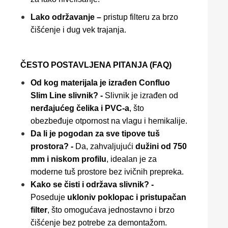
Lako održavanje –
pristup filteru za brzo
čišćenje i dug vek trajanja.
ČESTO POSTAVLJENA PITANJA (FAQ)
Od kog materijala je izrađen Confluo
Slim Line slivnik? -
Slivnik je izrađen od
nerđajućeg čelika i PVC-a
, što
obezbeđuje otpornost na vlagu i hemikalije.
Da li je pogodan za sve tipove tuš
prostora? -
Da, zahvaljujući
dužini od 750
mm i niskom profilu
, idealan je za
moderne tuš prostore bez ivičnih prepreka.
Kako se čisti i održava slivnik? -
Poseduje
ukloniv poklopac i pristupačan
filter
, što omogućava jednostavno i brzo
čišćenje bez potrebe za demontažom.