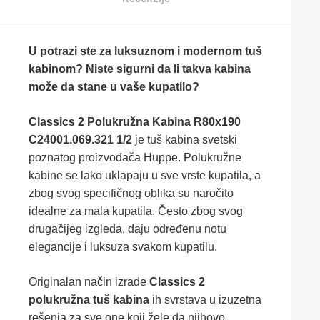
U potrazi ste za luksuznom i modernom tuš
kabinom? Niste sigurni da li takva kabina
može da stane u vaše kupatilo?
Classics 2 Polukružna Kabina R80x190
C24001.069.321 1/2
je tuš kabina svetski
poznatog proizvođača Huppe. Polukružne
kabine se lako uklapaju u sve vrste kupatila, a
zbog svog specifičnog oblika su naročito
idealne za mala kupatila. Često zbog svog
drugačijeg izgleda, daju određenu notu
elegancije i luksuza svakom kupatilu.
Originalan način izrade
Classics 2
polukružna tuš kabina
ih svrstava u izuzetna
rešenja za sve one koji žele da njihovo