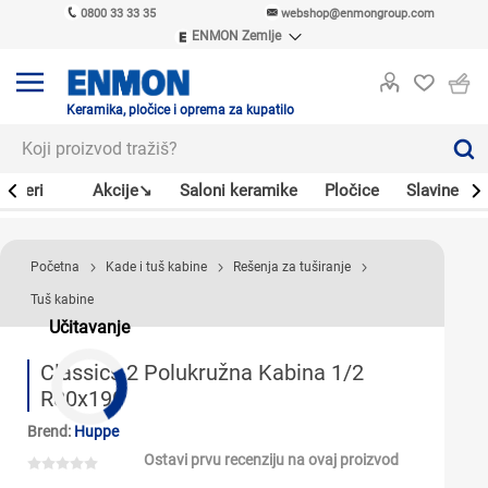
0800 33 33 35
webshop@enmongroup.com
ENMON Zemlje
ENMON SRB
ENMON BIH
ENMON HR
Keramika, pločice i oprema za kupatilo
ENMON MKD
Bojleri
Akcije↘
Saloni keramike
Pločice
Slavine
Početna
Kade i tuš kabine
Rešenja za tuširanje
Tuš kabine
Učitavanje
Classics 2 Polukružna Kabina 1/2
R80x190
Brend:
Huppe
Ostavi prvu recenziju na ovaj proizvod