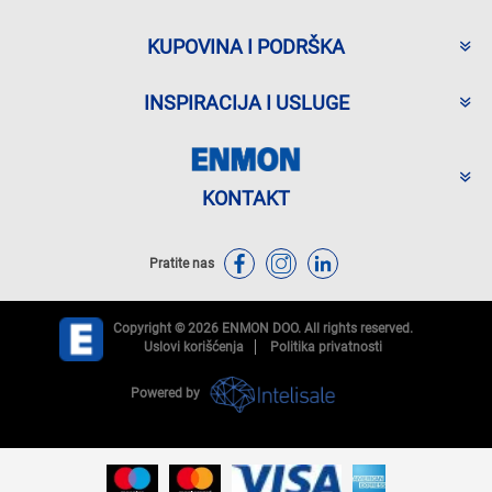
KUPOVINA I PODRŠKA
INSPIRACIJA I USLUGE
KONTAKT
Pratite nas
Copyright © 2026 ENMON DOO. All rights reserved.
Uslovi korišćenja
Politika privatnosti
Powered by