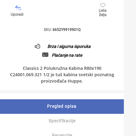
Lista
Uporedi
želja
SKU:
6652Y9919901Q
Brza i sigurna isporuka
Plaćanje na rate
Classics 2 Polukružna Kabina R80x190
C24001.069.321 1/2 je tuš kabina svetski poznatog
proizvođača Huppe.
Pregled opisa
Specifikacije
Recenzije