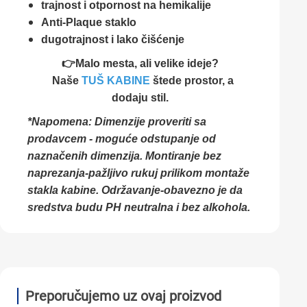
trajnost i otpornost na hemikalije
Anti-Plaque staklo
dugotrajnost i lako čišćenje
👉Malo mesta, ali velike ideje?
Naše
TUŠ KABINE
štede prostor, a
dodaju stil.
*Napomena: Dimenzije proveriti sa
prodavcem - moguće odstupanje od
naznačenih dimenzija. Montiranje bez
naprezanja-pažljivo rukuj prilikom montaže
stakla kabine. Održavanje-obavezno je da
sredstva budu PH neutralna i bez alkohola.
Preporučujemo uz ovaj proizvod