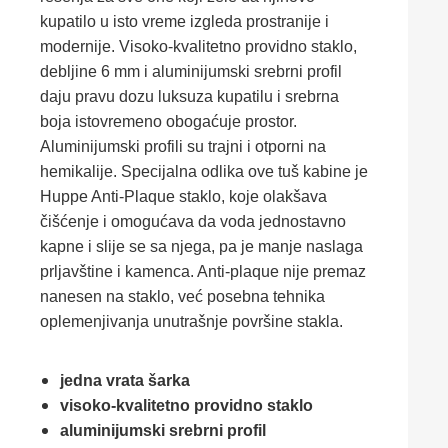
kupatilo u isto vreme izgleda prostranije i
modernije. Visoko-kvalitetno providno staklo,
debljine 6 mm i aluminijumski srebrni profil
daju pravu dozu luksuza kupatilu i srebrna
boja istovremeno obogaćuje prostor.
Aluminijumski profili su trajni i otporni na
hemikalije. Specijalna odlika ove tuš kabine je
Huppe Anti-Plaque staklo, koje olakšava
čišćenje i omogućava da voda jednostavno
kapne i slije se sa njega, pa je manje naslaga
prljavštine i kamenca. Anti-plaque nije premaz
nanesen na staklo, već posebna tehnika
oplemenjivanja unutrašnje površine stakla.
jedna vrata šarka
visoko-kvalitetno providno staklo
aluminijumski srebrni profil