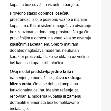
kupatila bez suvišnih vizuelnih barijera.
Providno staklo doprinosi osećaju
prostranosti, što je posebno važno u manjim
kupatilima. Klizni sistem omogućava otvaranje
bez zauzimanja dodatnog prostora, što ga čini
praktičnijim u odnosu na vrata koja se otvaraju
klasičnim zakretanjem. Srebro mat ram
dodatno naglašava moderan, neutralan
karakter proizvoda i lako se uklapa uz većinu
tuš kadica i kupatilskih pločica.
Ovaj model predstavlja
jedno krilo
i
namenjen je montaži isključivo
uz druga
klizna vrata
, čime se dobija kompletna
funkcionalna celina. Idealno rešenje za
renoviranja, moderna kupatila ili zamenu
dotrajalih elemenata bez komplikovane
instalacije.