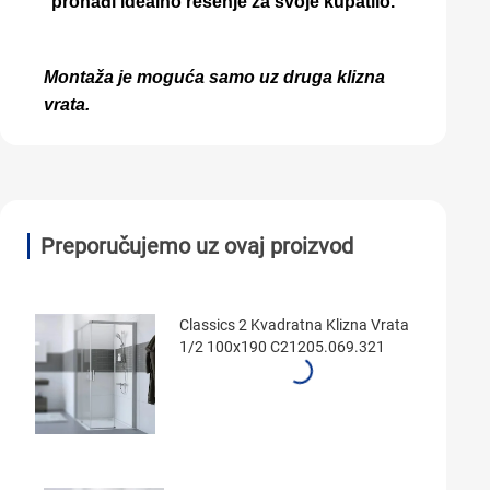
pronađi idealno rešenje za svoje kupatilo.
Montaža je moguća samo uz druga klizna
vrata.
Preporučujemo uz ovaj proizvod
Classics 2 Kvadratna Klizna Vrata
1/2 100x190 C21205.069.321