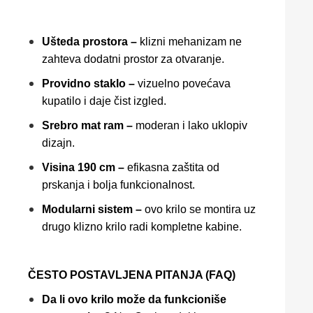
Ušteda prostora –
klizni mehanizam ne
zahteva dodatni prostor za otvaranje.
Providno staklo –
vizuelno povećava
kupatilo i daje čist izgled.
Srebro mat ram –
moderan i lako uklopiv
dizajn.
Visina 190 cm –
efikasna zaštita od
prskanja i bolja funkcionalnost.
Modularni sistem –
ovo krilo se montira uz
drugo klizno krilo radi kompletne kabine.
ČESTO POSTAVLJENA PITANJA (FAQ)
Da li ovo krilo može da funkcioniše