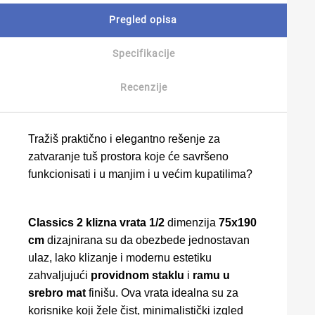
Pregled opisa
Specifikacije
Recenzije
Tražiš praktično i elegantno rešenje za
zatvaranje tuš prostora koje će savršeno
funkcionisati i u manjim i u većim kupatilima?
Classics 2 klizna vrata 1/2
dimenzija
75x190
cm
dizajnirana su da obezbede jednostavan
ulaz, lako klizanje i modernu estetiku
zahvaljujući
providnom staklu
i
ramu u
srebro mat
finišu. Ova vrata idealna su za
korisnike koji žele čist, minimalistički izgled