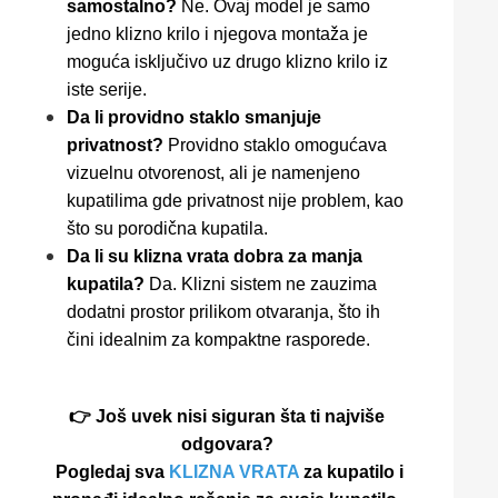
samostalno?
Ne. Ovaj model je samo
jedno klizno krilo i njegova montaža je
moguća isključivo uz drugo klizno krilo iz
iste serije.
Da li providno staklo smanjuje
privatnost?
Providno staklo omogućava
vizuelnu otvorenost, ali je namenjeno
kupatilima gde privatnost nije problem, kao
što su porodična kupatila.
Da li su klizna vrata dobra za manja
kupatila?
Da. Klizni sistem ne zauzima
dodatni prostor prilikom otvaranja, što ih
čini idealnim za kompaktne rasporede.
👉 Još uvek nisi siguran šta ti najviše
odgovara?
Pogledaj sva
KLIZNA VRATA
za kupatilo i