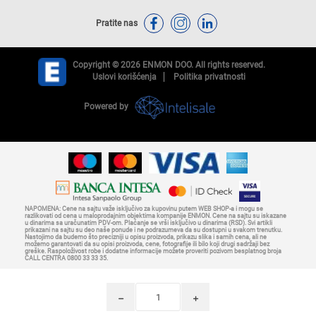
Pratite nas
Copyright © 2026 ENMON DOO. All rights reserved.
Uslovi korišćenja
Politika privatnosti
Powered by
NAPOMENA: Cene na sajtu važe isključivo za kupovinu putem WEB SHOP-a i mogu se
razlikovati od cena u maloprodajnim objektima kompanije ENMON. Cene na sajtu su iskazane
u dinarima sa uračunatim PDV-om. Plaćanje se vrši isključivo u dinarima (RSD). Svi artikli
prikazani na sajtu su deo naše ponude i ne podrazumeva da su dostupni u svakom trenutku.
Nastojimo da budemo što precizniji u opisu proizvoda, prikazu slika i samih cena, ali ne
možemo garantovati da su opisi proizvoda, cene, fotografije ili bilo koji drugi sadržaji bez
greške. Raspoloživost robe i dodatne informacije možete proveriti pozivom besplatnog broja
CALL CENTRA 0800 33 33 35.
h
i