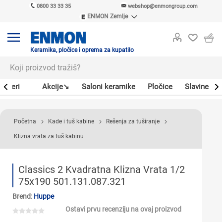
0800 33 33 35
webshop@enmongroup.com
ENMON Zemlje
ENMON SRB
ENMON BIH
ENMON HR
Keramika, pločice i oprema za kupatilo
ENMON MKD
Bojleri
Akcije↘
Saloni keramike
Pločice
Slavine
Početna
Kade i tuš kabine
Rešenja za tuširanje
Klizna vrata za tuš kabinu
Classics 2 Kvadratna Klizna Vrata 1/2
75x190 501.131.087.321
Brend:
Huppe
Ostavi prvu recenziju na ovaj proizvod