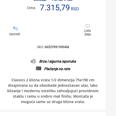
7.315,79
Cena:
RSD
Lista
Uporedi
želja
SKU:
6652Y9919904M
Brza i sigurna isporuka
Plaćanje na rate
Classics 2 klizna vrata 1/2 dimenzija 75x190 cm
dizajnirana su da obezbede jednostavan ulaz, lako
klizanje i modernu estetiku zahvaljujući providnom
staklu i ramu u srebro mat finišu. Montaža je
moguća samo uz druga klizna vrata.