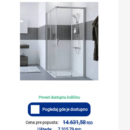
Proveri dostupnu količinu
Pogledaj gde je dostupno
14.631,58
Cena pre popusta:
RSD
Ušteda:
7.315,79
RSD