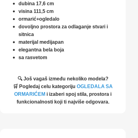
dubina 17,6 cm
visina 111,5 cm
ormarić+ogledalo
dovoljno prostora za odlaganje stvari i
sitnica
materijal medijapan
elegantna bela boja
sa rasvetom
🔍 Još vagaš između nekoliko modela?
🛒 Pogledaj celu kategoriju
OGLEDALA SA
ORMARIĆEM
i izaberi spoj stila, prostora i
funkcionalnosti koji ti najviše odgovara.