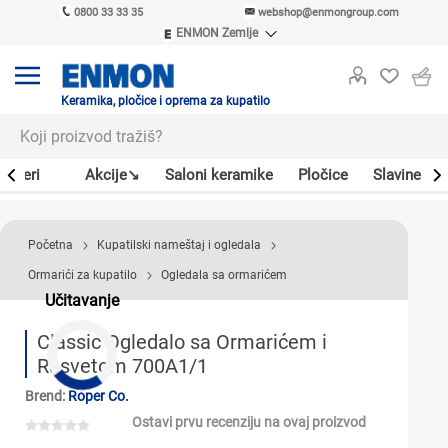
0800 33 33 35
webshop@enmongroup.com
ENMON Zemlje
ENMON SRB
ENMON BIH
ENMON HR
Keramika, pločice i oprema za kupatilo
ENMON MKD
Bojleri
Akcije↘
Saloni keramike
Pločice
Slavine
Početna
Kupatilski nameštaj i ogledala
Ormarići za kupatilo
Ogledala sa ormarićem
Učitavanje
Classic Ogledalo sa Ormarićem i
Rasvetom 700A1/1
Brend:
Roper Co.
Ostavi prvu recenziju na ovaj proizvod