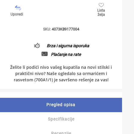
Lista
Uporedi
želja
SKU:
4073KB9177004
Brza i sigurna isporuka
Plaćanje na rate
Želite li podići nivo vašeg kupatila na novi stilski i
praktični nivo? Naše ogledalo sa ormarićem i
rasvetom (700A1/1) je savršeno rešenje za vas!
Pregled opisa
Specifikacije
Recenzije