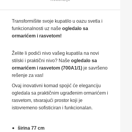
Transformišite svoje kupatilo u oazu svetla i
funkcionalnosti uz naše
ogledalo sa
ormarićem i rasvetom!
Želite li podići nivo vašeg kupatila na novi
stilski i praktični nivo? Naše
ogledalo sa
ormarićem i rasvetom (700A1/1)
je savršeno
rešenje za vas!
Ovaj inovativni komad spojić će eleganciju
ogledala sa praktičnim ugrađenim ormarićem i
rasvetom, stvarajući prostor koji je
istovremeno sofisticiran i funkcionalan.
širina 77 cm