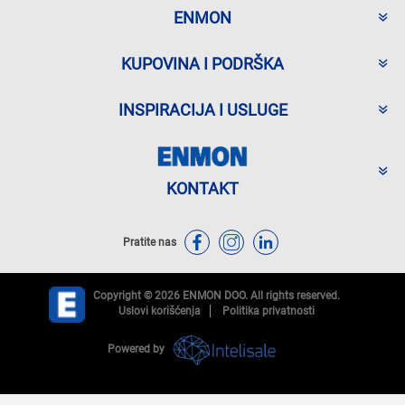
ENMON
KUPOVINA I PODRŠKA
INSPIRACIJA I USLUGE
KONTAKT
Pratite nas
Copyright © 2026 ENMON DOO. All rights reserved.
Uslovi korišćenja
Politika privatnosti
Powered by