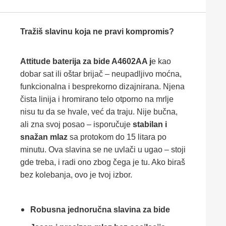
Tražiš
slavinu
koja
ne
pravi
kompromis?
Attitude
baterija
za
bide
A4602AA
j
e
kao
dobar
sat
ili
oštar
brijač –
neupadljivo
moćna,
funkcionalna
i
besprekorno
dizajnirana.
Njena
čista
linija
i
hromirano
telo
otporno
na
mrlje
nisu
tu
da
se
hvale,
već
da
traju.
Nije
bučna,
ali
zna
svoj
posao –
isporučuje
stabilan
i
snažan
mlaz
sa
protokom
do
15
litara
po
minutu.
Ova
slavina
se
ne
uvlači
u
ugao –
stoji
gde
treba,
i
radi
ono
zbog
čega
je
tu.
Ako
biraš
bez
kolebanja,
ovo
je
tvoj
izbor.
Robusna
jednoručna
slavina
za
bide