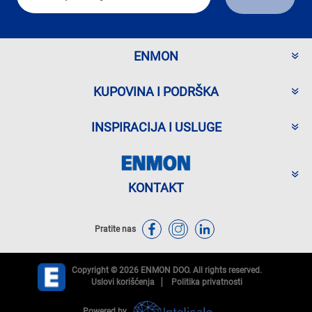
ENMON
KUPOVINA I PODRŠKA
INSPIRACIJA I USLUGE
KONTAKT
Pratite nas
Copyright © 2026 ENMON DOO. All rights reserved.
Uslovi korišćenja
Politika privatnosti
Powered by