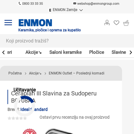
0800 33 33 35
webshop@enmongroup.com
ENMON Zemlje
ENMON SRB
ENMON BIH
ENMON HR
Keramika, pločice i oprema za kupatilo
ENMON MKD
Bojleri
Akcije↘
Saloni keramike
Pločice
Slavine
Početna
Akcije↘
ENMON Outlet – Poslednji komadi
Učitavanje
Ceraplan III Slavina za Sudoperu
B0708AA
Brend:
Ideal Standard
Ostavi prvu recenziju na ovaj proizvod