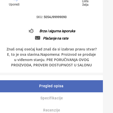
Lista
Uporedi
želja
SKU:
5054J99999090
Brza i sigurna isporuka
Plaćanje na rate
Znaš onaj osećaj kad znaš da si izabrao pravu stvar?
E, to je ova slavina.Napomena: Proizvod se prodaje
u viđenom stanju. PRE PORUČIVANJA OVOG
PROIZVODA, PROVERI DOSTUPNOST U SALONU
Pregled opisa
Specifikacije
Recenzije