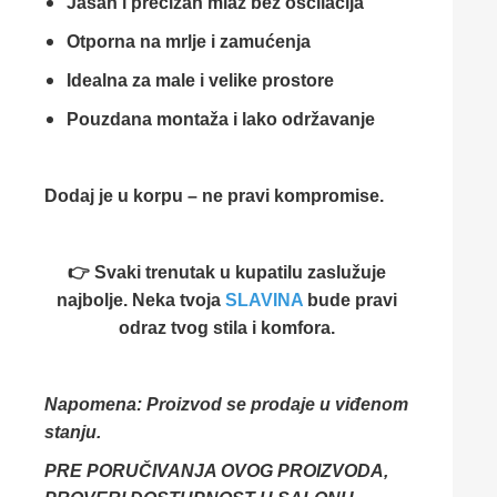
Jasan
i
precizan
mlaz
bez
oscilacija
Otporna
na
mrlje
i
zamućenja
Idealna
za
male
i
velike
prostore
Pouzdana
montaža
i
lako
održavanje
Dodaj
je
u
korpu –
ne
pravi
kompromise.
👉 Svaki trenutak u kupatilu zaslužuje
najbolje. Neka tvoja
SLAVINA
bude pravi
odraz tvog stila i komfora.
Napomena: Proizvod se prodaje u viđenom
stanju.
PRE PORUČIVANJA OVOG PROIZVODA,