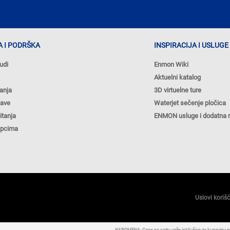
 I PODRŠKA
INSPIRACIJA I USLUGE
udi
Enmon Wiki
Aktuelni katalog
anja
3D virtuelne ture
tave
Waterjet sečenje pločica
itanja
ENMON usluge i dodatna 
upcima
Uslovi koriš
NAPOMENA: Cene na sajtu važe isključivo za kupovinu 