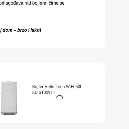
prilagođava rad bojlera, čime se
oj dom – brzo i lako!
Bojler Velis Tech WiFi 50l
EU 3100911