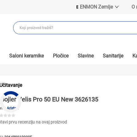
ENMON Zemlje
O
ENMON SRB
ENMON BIH
ENMON HR
ENMON MKD
Saloni keramike
Pločice
Slavine
Sanitarije
Ka
Učitavanje
Bojler Velis Pro 50 EU New 3626135
end:
Ariston
tavi prvu recenziju na ovaj proizvod