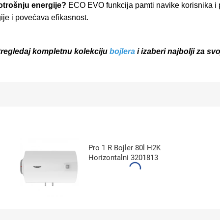
otrošnju energije?
ECO EVO funkcija pamti navike korisnika i 
je i povećava efikasnost.
 Pregledaj kompletnu kolekciju
bojlera
i izaberi najbolji za sv
Pro 1 R Bojler 80l H2K
Horizontalni 3201813