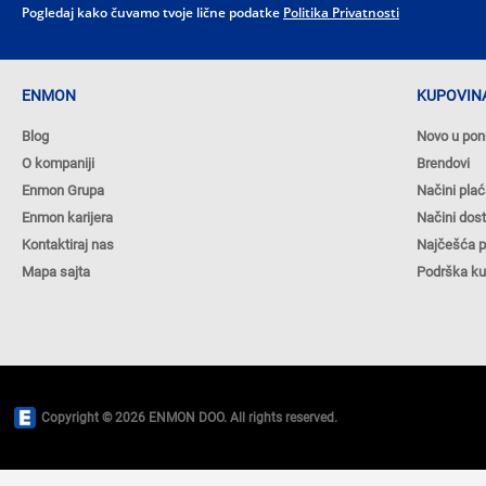
Pogledaj kako čuvamo tvoje lične podatke
Politika Privatnosti
ENMON
KUPOVINA
Blog
Novo u pon
O kompaniji
Brendovi
Enmon Grupa
Načini plać
Enmon karijera
Načini dos
Kontaktiraj nas
Najčešća p
Mapa sajta
Podrška k
Copyright © 2026 ENMON DOO. All rights reserved.