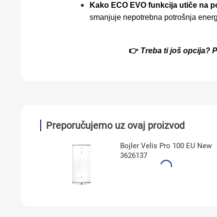
Kako ECO EVO funkcija utiče na p
smanjuje nepotrebna potrošnja energi
👉
Treba ti još opcija?
Preporučujemo uz ovaj proizvod
Bojler Velis Pro 100 EU New
3626137