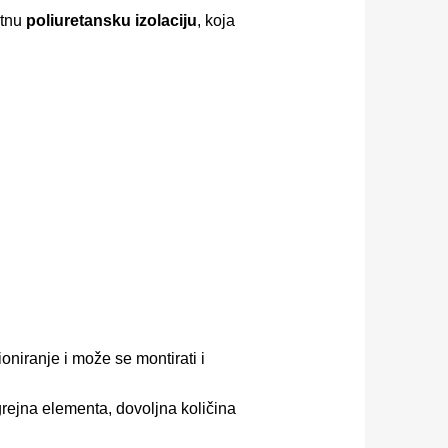
etnu
poliuretansku izolaciju
, koja
oniranje i može se montirati i
rejna elementa, dovoljna količina