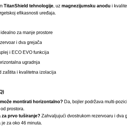
om
TitanShield tehnologije
, uz
magnezijumsku anodu
i kvalit
rgetskoj efikasnosti uređaja.
idealno za manje prostore
zervoar i dva grejača
isplej i ECO EVO funkcija
horizontalna ugradnja
zaštita i kvalitetna izolacija
Q)
w može montirati horizontalno?
Da, bojler podržava multi-pozici
 od prostora.
 za prvo tuširanje?
Zahvaljujući dvostrukom rezervoaru i dva g
 je za oko 46 minuta.