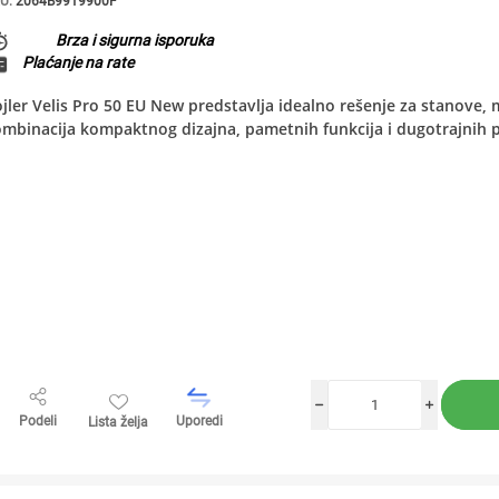
U:
2064B9919900F
Brza i sigurna isporuka
Plaćanje na rate
jler Velis Pro 50 EU New predstavlja idealno rešenje za stanove, 
mbinacija kompaktnog dizajna, pametnih funkcija i dugotrajnih 
h
i
Podeli
Uporedi
Lista želja