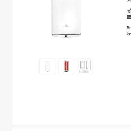
SK
KUPATILSKI NAMEŠTAJ I OGLEDALA
PODNE I ZIDNE OBLOGE
Bo
BOJLERI
ko
LAJSNE ZA PLOČICE
MATERIJALI ZA KERAMIČARSKE RADOVE
ALATI ZA KERAMIKU
ODVOD VODE
GREJANJE I HLAĐENJE
KUPATILSKA GALANTERIJA
NAMEŠTAJ
SVI PROIZVODI