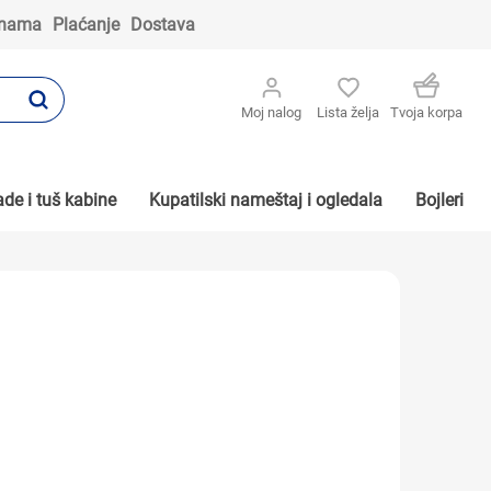
 nama
Plaćanje
Dostava
Moj nalog
Lista želja
Tvoja korpa
de i tuš kabine
Kupatilski nameštaj i ogledala
Bojleri