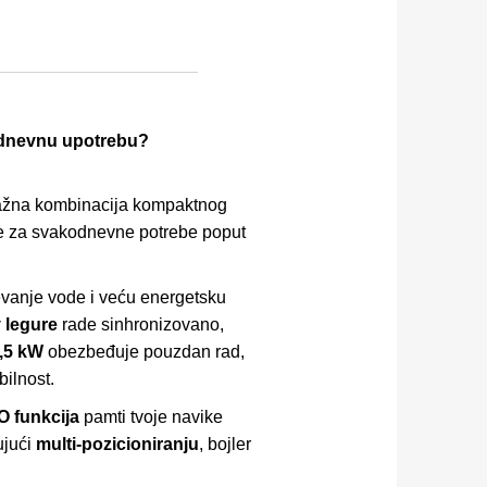
kodnevnu upotrebu?
 važna kombinacija kompaktnog
ode za svakodnevne potrebe poput
vanje vode i veću energetsku
 legure
rade sinhronizovano,
1,5 kW
obezbeđuje pouzdan rad,
bilnost.
 funkcija
pamti tvoje navike
ujući
multi-pozicioniranju
, bojler