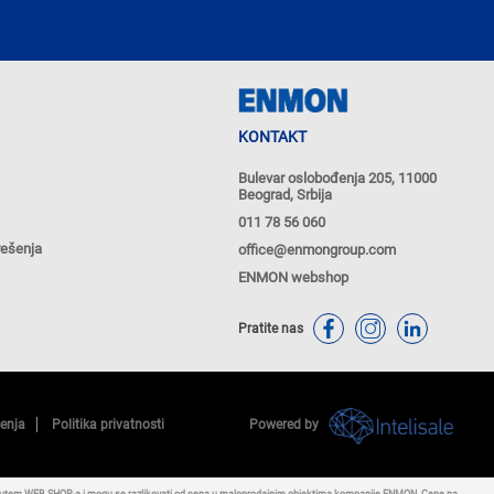
KONTAKT
Bulevar oslobođenja 205, 11000
Beograd, Srbija
011 78 56 060
rešenja
office@enmongroup.com
ENMON webshop
Pratite nas
ćenja
Politika privatnosti
Powered by
putem WEB SHOP-a i mogu se razlikovati od cena u maloprodajnim objektima kompanije ENMON. Cene na