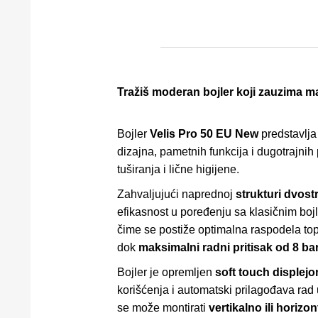
Tražiš moderan bojler koji zauzima 
Bojler
Velis Pro 50 EU New
predstavlja
dizajna, pametnih funkcija i dugotrajni
tuširanja i lične higijene.
Zahvaljujući naprednoj
strukturi dvos
efikasnost u poređenju sa klasičnim bo
čime se postiže optimalna raspodela top
dok
maksimalni radni pritisak od 8 ba
Bojler je opremljen
soft touch displej
korišćenja i automatski prilagođava rad 
se može montirati
vertikalno ili horizo