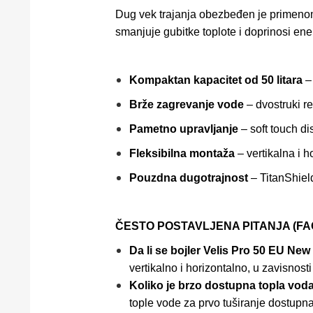
Dug vek trajanja obezbeđen je primen
smanjuje gubitke toplote i doprinosi ene
Kompaktan kapacitet od 50 litara
– 
Brže zagrevanje vode
– dvostruki re
Pametno upravljanje
– soft touch d
Fleksibilna montaža
– vertikalna i 
Pouzdna dugotrajnost
– TitanShield 
ČESTO POSTAVLJENA PITANJA (FA
Da li se bojler Velis Pro 50 EU Ne
vertikalno i horizontalno, u zavisnosti
Koliko je brzo dostupna topla voda
tople vode za prvo tuširanje dostupna