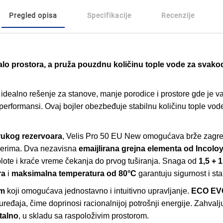
Pregled opisa
Specifikacije
Recenzije
malo prostora, a pruža pouzdnu količinu tople vode za sva
 idealno rešenje za stanove, manje porodice i prostore gde je
h performansi. Ovaj bojler obezbeđuje stabilnu količinu tople v
trukog rezervoara
, Velis Pro 50 EU New omogućava brže zagre
jlerima. Dva nezavisna
emaijlirana grejna elementa od Incoloy
lote i kraće vreme čekanja do prvog tuširanja. Snaga od
1,5 + 
ra
i
maksimalna temperatura od 80°C
garantuju sigurnost i sta
om
koji omogućava jednostavno i intuitivno upravljanje.
ECO EVO
uređaja, čime doprinosi racionalnijoj potrošnji energije. Zahvalj
ntalno
, u skladu sa raspoloživim prostorom.