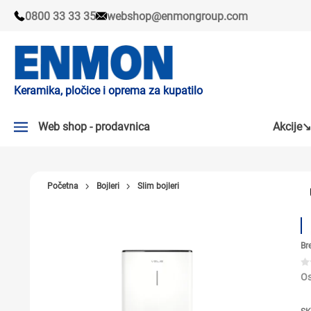
0800 33 33 35
webshop@enmongroup.com
Keramika, pločice i oprema za kupatilo
Web shop - prodavnica
Akcije↘
AKCIJE↘
Početna
Bojleri
Slim bojleri
PLOČICE
SLAVINE
Br
KADE I TUŠ KABINE
SANITARIJE
Os
TUŠEVI