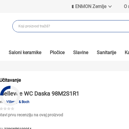
ENMON Zemlje
O
ENMON SRB
ENMON BIH
ENMON HR
ENMON MKD
Saloni keramike
Pločice
Slavine
Sanitarije
Ka
Učitavanje
Bellevue WC Daska 98M2S1R1
end:
Villeroy & Boch
tavi prvu recenziju na ovaj proizvod