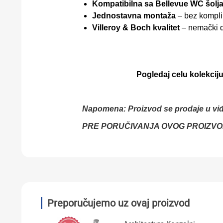
Kompatibilna sa Bellevue WC šolj
Jednostavna montaža
– bez komplik
Villeroy & Boch kvalitet
– nemački di
Pogledaj celu kolekciju
Napomena: Proizvod se prodaje u vi
PRE PORUČIVANJA OVOG PROIZVO
Preporučujemo uz ovaj proizvod