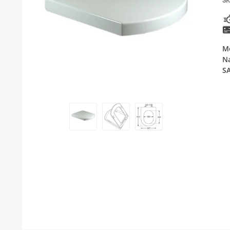
SK
KUPATILSKI NAMEŠTAJ I OGLEDALA
PODNE I ZIDNE OBLOGE
Mo
BOJLERI
N
S
LAJSNE ZA PLOČICE
MATERIJALI ZA KERAMIČARSKE RADOVE
ALATI ZA KERAMIKU
ODVOD VODE
GREJANJE I HLAĐENJE
KUPATILSKA GALANTERIJA
NAMEŠTAJ
SVI PROIZVODI