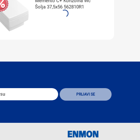
Memento C+ Konzolna Wc
Šolja 37,5x56 562810R1