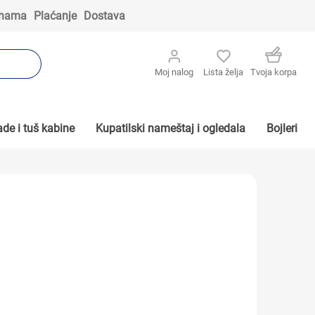
 nama
Plaćanje
Dostava
Moj nalog
Lista želja
Tvoja korpa
de i tuš kabine
Kupatilski nameštaj i ogledala
Bojleri