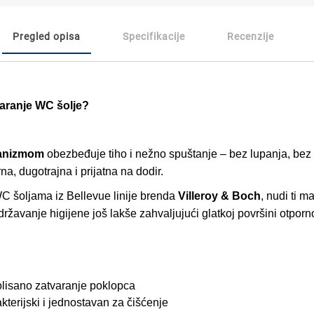
Pregled opisa
Specifikacije
Recenzije
tvaranje WC šolje?
hanizmom
obezbeđuje tiho i nežno spuštanje – bez lupanja, be
na, dugotrajna i prijatna na dodir.
C šoljama iz Bellevue linije brenda
Villeroy & Boch
, nudi ti m
žavanje higijene još lakše zahvaljujući glatkoj površini otpornoj
rolisano zatvaranje poklopca
kterijski i jednostavan za čišćenje