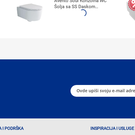
Avento Soul Konzolna WC
Šolja sa SS Daskom
4656HR01
 I PODRŠKA
INSPIRACIJA I USLUGE