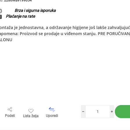
U:
2286WB9199054
Brza i sigurna isporuka
Plaćanje na rate
ntaža je jednostavna, a održavanje higijene još lakše zahvaljujući
apomena: Proizvod se prodaje u viđenom stanju. PRE PORUČIV
ALONU
h
i
Podeli
Uporedi
Lista želja