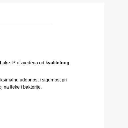
z buke. Proizvedena od
kvalitetnog
aksimalnu udobnost i sigurnost pri
 na fleke i bakterije.