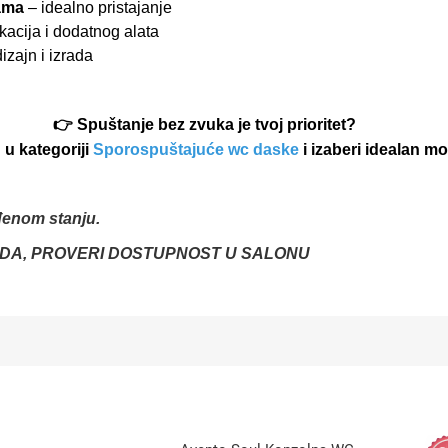
ama
– idealno pristajanje
acija i dodatnog alata
zajn i izrada
👉 Spuštanje bez zvuka je tvoj prioritet?
 u kategoriji
Sporospuštajuće wc daske
i izaberi idealan mo
đenom stanju.
DA, PROVERI DOSTUPNOST U SALONU