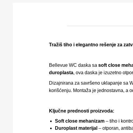
Tražiš tiho i elegantno rešenje za za
Bellevue WC daska sa
soft close me
duroplasta
, ova daska je izuzetno otpor
Dizajnirana za savršeno uklapanje sa W
korišćenju. Montaža je jednostavna, a odr
Ključne prednosti proizvoda:
Soft close mehanizam
– tiho i kont
Duroplast materijal
– otporan, antiba