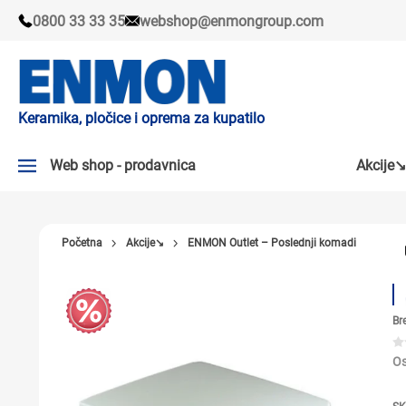
0800 33 33 35
webshop@enmongroup.com
Keramika, pločice i oprema za kupatilo
Web shop - prodavnica
Akcije↘
AKCIJE↘
Početna
Akcije↘
ENMON Outlet – Poslednji komadi
PLOČICE
SLAVINE
Br
KADE I TUŠ KABINE
SANITARIJE
Os
TUŠEVI