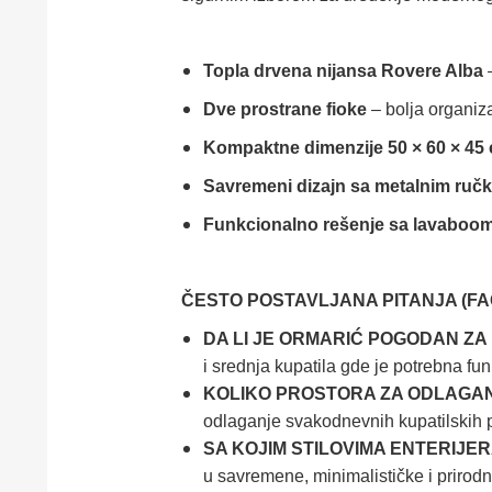
Topla drvena nijansa Rovere Alba
–
Dve prostrane fioke
– bolja organiza
Kompaktne dimenzije 50 × 60 × 45
Savremeni dizajn sa metalnim ruč
Funkcionalno rešenje sa lavaboo
ČESTO POSTAVLJANA PITANJA (FA
DA LI JE ORMARIĆ POGODAN ZA
i srednja kupatila gde je potrebna fu
KOLIKO PROSTORA ZA ODLAGAN
odlaganje svakodnevnih kupatilskih p
SA KOJIM STILOVIMA ENTERIJE
u savremene, minimalističke i prirodno