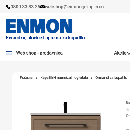
0800 33 33 35
webshop@enmongroup.com
Keramika, pločice i oprema za kupatilo
Web shop - prodavnica
Akcije↘
AKCIJE↘
Početna
Kupatilski nameštaj i ogledala
Ormarići za kupatilo
PLOČICE
SLAVINE
Br
KADE I TUŠ KABINE
SANITARIJE
Os
TUŠEVI