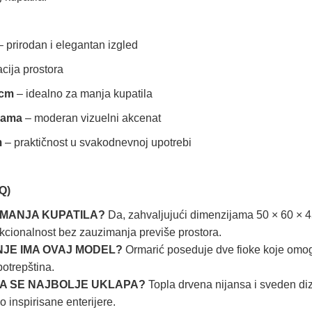
 prirodan i elegantan izgled
cija prostora
 cm
– idealno za manja kupatila
kama
– moderan vizuelni akcenat
m
– praktičnost u svakodnevnoj upotrebi
Q)
 MANJA KUPATILA?
Da, zahvaljujući dimenzijama 50 × 60 × 4
nkcionalnost bez zauzimanja previše prostora.
JE IMA OVAJ MODEL?
Ormarić poseduje dve fioke koje omog
otrepština.
RA SE NAJBOLJE UKLAPA?
Topla drvena nijansa i sveden d
 inspirisane enterijere.