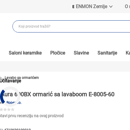
ENMON Zemlje
O
ENMON SRB
ENMON BIH
ENMON HR
ENMON MKD
Saloni keramike
Pločice
Slavine
Sanitarije
Ka
Lavabo sa ormarićem
Učitavanje
Aura 600BX ormarić sa lavaboom E-8005-60
end:
Roper Co.
tavi prvu recenziju na ovaj proizvod