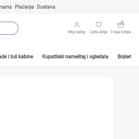
 nama
Plaćanje
Dostava
Moj nalog
Lista želja
Tvoja korpa
de i tuš kabine
Kupatilski nameštaj i ogledala
Bojleri