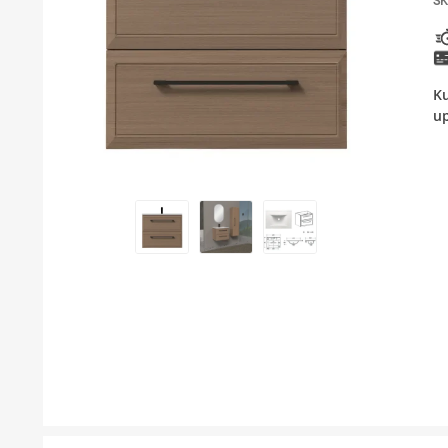
SK
KUPATILSKI NAMEŠTAJ I OGLEDALA
PODNE I ZIDNE OBLOGE
Ku
BOJLERI
up
LAJSNE ZA PLOČICE
MATERIJALI ZA KERAMIČARSKE RADOVE
ALATI ZA KERAMIKU
ODVOD VODE
GREJANJE I HLAĐENJE
KUPATILSKA GALANTERIJA
NAMEŠTAJ
SVI PROIZVODI