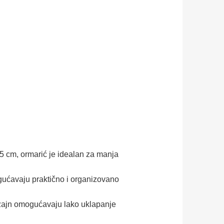
5 cm, ormarić je idealan za manja
ućavaju praktično i organizovano
izajn omogućavaju lako uklapanje