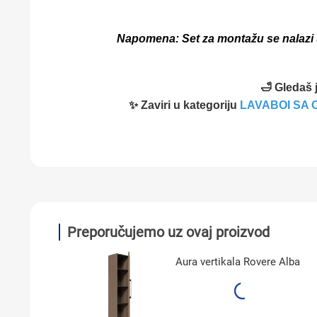
Napomena: Set za montažu se nalazi u 
🛁 Gledaš 
✨ Zaviri u kategoriju
LAVABOI SA
Preporučujemo uz ovaj proizvod
Aura vertikala Rovere Alba