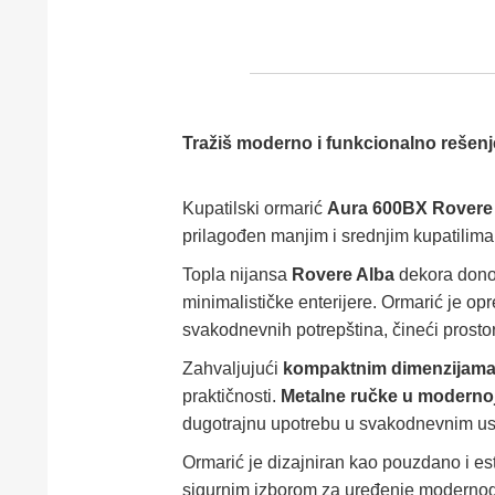
Tražiš moderno i funkcionalno rešenje 
Kupatilski ormarić
Aura 600BX Rovere
prilagođen manjim i srednjim kupatilima
Topla nijansa
Rovere Alba
dekora donosi
minimalističke enterijere. Ormarić je op
svakodnevnih potrepština, čineći prostor
Zahvaljujući
kompaktnim dimenzijama 
praktičnosti.
Metalne ručke u modernoj
dugotrajnu upotrebu u svakodnevnim us
Ormarić je dizajniran kao pouzdano i este
sigurnim izborom za uređenje modernog 