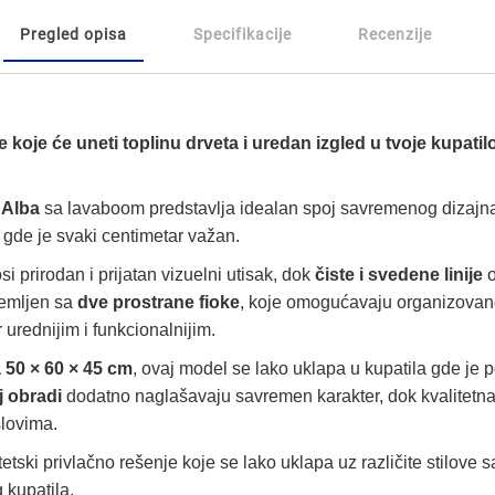
Pregled opisa
Specifikacije
Recenzije
koje će uneti toplinu drveta i uredan izgled u tvoje kupatil
 Alba
sa lavaboom predstavlja idealan spoj savremenog dizajna
 gde je svaki centimetar važan.
 prirodan i prijatan vizuelni utisak, dok
čiste i svedene linije
o
remljen sa
dve prostrane fioke
, koje omogućavaju organizovano
 urednijim i funkcionalnijim.
50 × 60 × 45 cm
, ovaj model se lako uklapa u kupatila gde je 
 obradi
dodatno naglašavaju savremen karakter, dok kvalitetna 
lovima.
tski privlačno rešenje koje se lako uklapa uz različite stilove sa
kupatila.