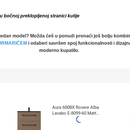
bočnoj preklopljenoj stranici kutije
jedan model? Možda ćeš u ponudi pronaći još bolju kombin
 ORMARIĆEM
i odaberi savršen spoj funkcionalnosti i dizajn
moderno kupatilo.
Aura 600BX Rovere Alba
Lavabo E-8099-60 Matt
Black