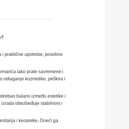
o?
 i praktične upotrebe, posebno
rmarića lako prate savremene i
 odlaganje kozmetike, peškira i
potreban balans između estetike i
izrada obezbeđuje stabilnost i
nitarija i keramike, čineći ga