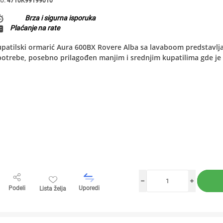
U:
4710K99199010
Brza i sigurna isporuka
Plaćanje na rate
patilski ormarić Aura 600BX Rovere Alba sa lavaboom predstavlja
otrebe, posebno prilagođen manjim i srednjim kupatilima gde je 
h
i
Podeli
Uporedi
Lista želja