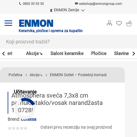
0800 33 33 35
webshop@enmongroup.com
ENMON Zemlje
ENMON SRB
ENMON BIH
ENMON HR
Keramika, pločice i oprema za kupatilo
ENMON MKD
Bojleri
Akcije↘
Saloni keramike
Pločice
Slavine
Početna
Akcije↘
ENMON Outlet – Poslednji komadi
Učitavanje
Atmosphera sveća 7,3x8 cm
pamuk/staklo/vosak narandžasta
130728F
Brend:
Cotexsa
Ostavi prvu recenziju na ovaj proizvod