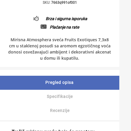
SKU:
7663q991of001
Brza i sigurna isporuka
Plaćanje na rate
Mirisna Atmosphera sveća Fruits Exotiques 7,3x8
cm u staklenoj posudi sa aromom egzotičnog voća
donosi osvežavajući ambijent i dekorativni akcenat
u domu ili kupatilu.
Pregled opisa
Specifikacije
Recenzije