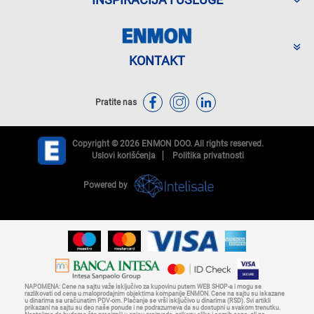
KONTAKT
Pratite nas
Copyright © 2026 ENMON DOO. All rights reserved.
Uslovi korišćenja
Politika privatnosti
Powered by
NAPOMENA: Cene na sajtu važe isključivo za kupovinu putem WEB SHOP-a i mogu se
razlikovati od cena u maloprodajnim objektima kompanije ENMON. Cene na sajtu su iskazane
u dinarima sa uračunatim PDV-om. Plaćanje se vrši isključivo u dinarima (RSD). Svi artikli
prikazani na sajtu su deo naše ponude i ne podrazumeva da su dostupni u svakom trenutku.