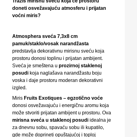
Tražiš mirisnu sveću koja će prostoru
doneti osvežavajuću atmosferu i prijatan
voćni miris?
Atmosphera sveća 7,3x8 cm
pamuk/staklo/vosak narandžasta
predstavlja dekorativnu mirisnu sveću koja
prostoru donosi toplinu i prijatan ambijent.
Sveća je smeštena u
prozirnoj staklenoj
posudi
koja naglašava narandžastu boju
voska i daje prostoru moderan dekorativni
izgled.
Miris
Fruits Exotiques – egzotično voće
donosi osvežavajuću i energičnu aromu koja
može stvoriti prijatan ambijent u prostoru. Ova
mirisna sveća u staklenoj posudi
idealna je
za dnevnu sobu, spavaću sobu ili kupatilo,
gde može doprineti opuštajućoj i toploj