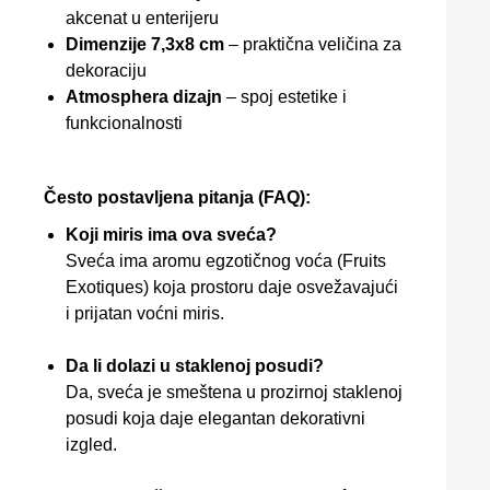
akcenat u enterijeru
Dimenzije 7,3x8 cm
– praktična veličina za
dekoraciju
Atmosphera dizajn
– spoj estetike i
funkcionalnosti
Često postavljena pitanja (FAQ):
Koji miris ima ova sveća?
Sveća ima aromu egzotičnog voća (Fruits
Exotiques) koja prostoru daje osvežavajući
i prijatan voćni miris.
Da li dolazi u staklenoj posudi?
Da, sveća je smeštena u prozirnoj staklenoj
posudi koja daje elegantan dekorativni
izgled.