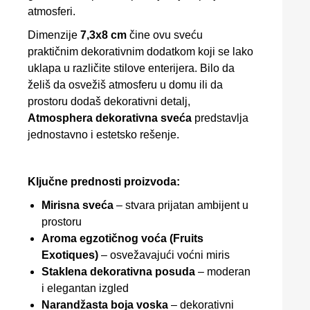
atmosferi.
Dimenzije
7,3x8 cm
čine ovu sveću
praktičnim dekorativnim dodatkom koji se lako
uklapa u različite stilove enterijera. Bilo da
želiš da osvežiš atmosferu u domu ili da
prostoru dodaš dekorativni detalj,
Atmosphera dekorativna sveća
predstavlja
jednostavno i estetsko rešenje.
Ključne prednosti proizvoda:
Mirisna sveća
– stvara prijatan ambijent u
prostoru
Aroma egzotičnog voća (Fruits
Exotiques)
– osvežavajući voćni miris
Staklena dekorativna posuda
– moderan
i elegantan izgled
Narandžasta boja voska
– dekorativni