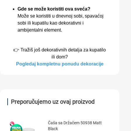
Gde se može koristiti ova sveća?
Može se koristiti u dnevnoj sobi, spavaćoj
sobi ili kupatilu kao dekorativni i
ambijentalni element.
👉 Tražiš još dekorativnih detalja za kupatilo
ili dom?
Pogledaj kompletnu ponudu dekoracije
Preporučujemo uz ovaj proizvod
Čaša sa Držačem 50938 Matt
Black