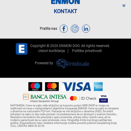
KONTAKT
Pratite nas
Copyright © 2026 ENMON DOO. All rights reserved.
Uslovi korišćenja
Politika privatnosti
Powered by
NAPOMENA: Cene na sajtu važe isključivo za kupovinu putem WEB SHOP-a i mogu se
razlikovati od cena u maloprodajnim objektima kompanije ENMON. Cene na sajtu su iskazane
u dinarima sa uračunatim PDV-om. Plaćanje se vrši isključivo u dinarima (RSD). Svi artikli
prikazani na sajtu su deo naše ponude i ne podrazumeva da su dostupni u svakom trenutku.
Nastojimo da budemo što precizniji u opisu proizvoda, prikazu slika i samih cena, ali ne
možemo garantovati da su opisi proizvoda, cene, fotografije ili bilo koji drugi sadržaji bez
greške. Raspoloživost robe i dodatne informacije možete proveriti pozivom besplatnog broja
CALL CENTRA 0800 33 33 35.