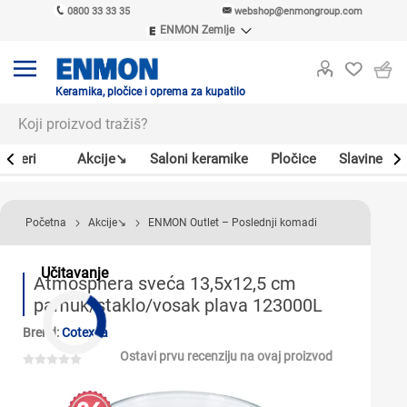
0800 33 33 35
webshop@enmongroup.com
ENMON Zemlje
ENMON SRB
ENMON BIH
ENMON HR
Keramika, pločice i oprema za kupatilo
ENMON MKD
Bojleri
Akcije↘
Saloni keramike
Pločice
Slavine
Početna
Akcije↘
ENMON Outlet – Poslednji komadi
Učitavanje
Atmosphera sveća 13,5x12,5 cm
pamuk/staklo/vosak plava 123000L
Brend:
Cotexsa
Ostavi prvu recenziju na ovaj proizvod