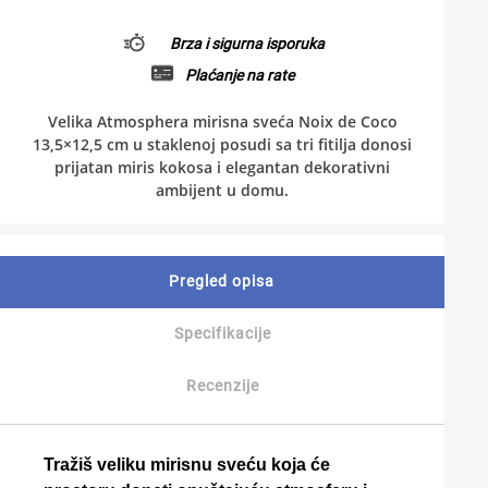
Brza i sigurna isporuka
Plaćanje na rate
Velika Atmosphera mirisna sveća Noix de Coco
13,5×12,5 cm u staklenoj posudi sa tri fitilja donosi
prijatan miris kokosa i elegantan dekorativni
ambijent u domu.
Pregled opisa
Specifikacije
Recenzije
Tražiš veliku mirisnu sveću koja će