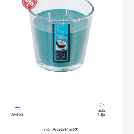
Lista
Uporedi
želja
SKU:
7663q991oc001