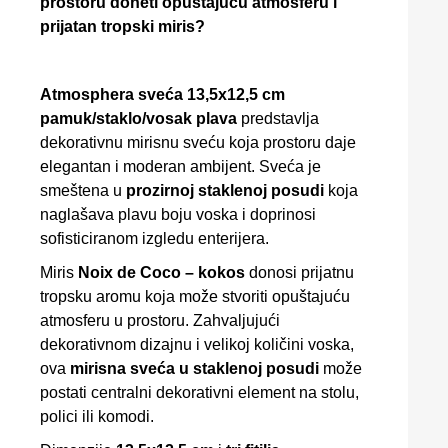
prostoru doneti opuštajuću atmosferu i
prijatan tropski miris?
Atmosphera sveća 13,5x12,5 cm
pamuk/staklo/vosak plava
predstavlja
dekorativnu mirisnu sveću koja prostoru daje
elegantan i moderan ambijent. Sveća je
smeštena u
prozirnoj staklenoj posudi
koja
naglašava plavu boju voska i doprinosi
sofisticiranom izgledu enterijera.
Miris
Noix de Coco – kokos
donosi prijatnu
tropsku aromu koja može stvoriti opuštajuću
atmosferu u prostoru. Zahvaljujući
dekorativnom dizajnu i velikoj količini voska,
ova
mirisna sveća u staklenoj posudi
može
postati centralni dekorativni element na stolu,
polici ili komodi.