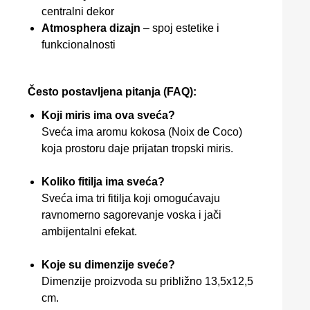
centralni dekor
Atmosphera dizajn
– spoj estetike i
funkcionalnosti
Često postavljena pitanja (FAQ):
Koji miris ima ova sveća?
Sveća ima aromu kokosa (Noix de Coco)
koja prostoru daje prijatan tropski miris.
Koliko fitilja ima sveća?
Sveća ima tri fitilja koji omogućavaju
ravnomerno sagorevanje voska i jači
ambijentalni efekat.
Koje su dimenzije sveće?
Dimenzije proizvoda su približno 13,5x12,5
cm.