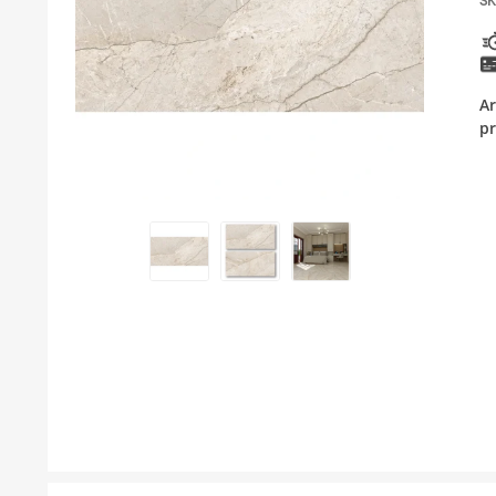
SK
KUPATILSKI NAMEŠTAJ I OGLEDALA
PODNE I ZIDNE OBLOGE
Ar
BOJLERI
pr
LAJSNE ZA PLOČICE
MATERIJALI ZA KERAMIČARSKE RADOVE
ALATI ZA KERAMIKU
ODVOD VODE
GREJANJE I HLAĐENJE
KUPATILSKA GALANTERIJA
NAMEŠTAJ
SVI PROIZVODI