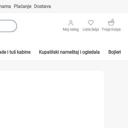
 nama
Plaćanje
Dostava
Moj nalog
Lista želja
Tvoja korpa
de i tuš kabine
Kupatilski nameštaj i ogledala
Bojleri