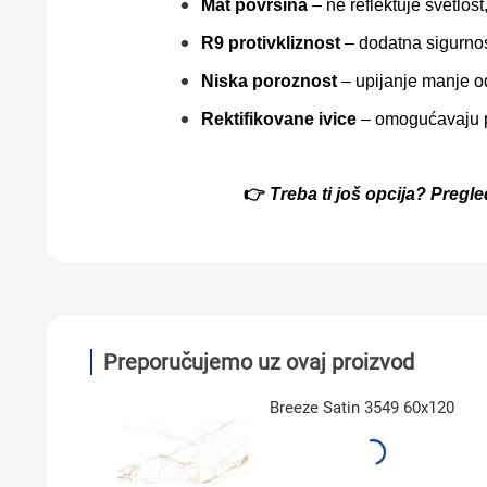
Mat površina
– ne reflektuje svetlost
R9 protivkliznost
– dodatna sigurno
Niska poroznost
– upijanje manje od
Rektifikovane ivice
– omogućavaju p
👉
Treba ti još opcija? Pregl
Preporučujemo uz ovaj proizvod
Breeze Satin 3549 60x120