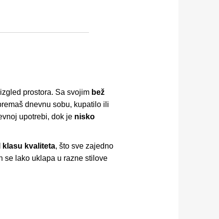
n izgled prostora. Sa svojim
bež
 opremaš dnevnu sobu, kupatilo ili
evnoj upotrebi, dok je
nisko
I klasu kvaliteta
, što sve zajedno
n se lako uklapa u razne stilove