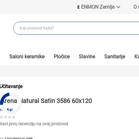
ENMON Zemlje
O
ENMON SRB
ENMON BIH
ENMON HR
ENMON MKD
Saloni keramike
Pločice
Slavine
Sanitarije
Ka
Učitavanje
Arena Natural Satin 3586 60x120
end:
Kai
tavi prvu recenziju na ovaj proizvod