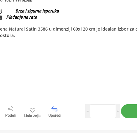
U:
1021P9916L0BB
Brza i sigurna isporuka
Plaćanje na rate
ena Natural Satin 3586 u dimenziji 60x120 cm je idealan izbor za on
ostora.
h
i
Podeli
Uporedi
Lista želja