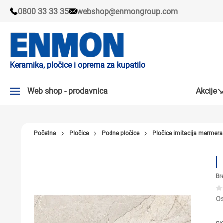
0800 33 33 35
webshop@enmongroup.com
Keramika, pločice i oprema za kupatilo
Web shop - prodavnica
Akcije↘
AKCIJE↘
Početna
Pločice
Podne pločice
Pločice imitacija mermera
PLOČICE
SLAVINE
Br
KADE I TUŠ KABINE
SANITARIJE
Os
TUŠEVI