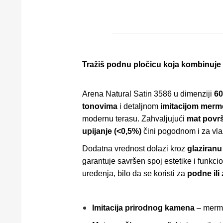
Tražiš podnu pločicu koja kombinuje p
Arena Natural Satin 3586 u dimenziji
60
tonovima
i detaljnom
imitacijom merm
modernu terasu. Zahvaljujući
mat površ
upijanje (<0,5%)
čini pogodnom i za vla
Dodatna vrednost dolazi kroz
glaziranu
garantuje savršen spoj estetike i funkc
uređenja, bilo da se koristi za
podne ili
Imitacija prirodnog kamena
– mermer