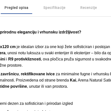
Pregled opisa
Specifikacije
Recenzije
rirodnu eleganciju i vrhunsku izdržljivost?
x120 cm
je idealan izbor za one koji žele sofisticiran i postoja
era
, unosi notu luksuza u svaki enterijer ili eksterijer – bilo da
ini
i
R9 protivkliznosti
, ova pločica pruža sigurnost u svakodn
žne prostore.
 završnicu
,
rektifikovane ivice
za minimalne fugne i vrhunsku
ionalnosti. Proizvedena od strane brenda
Kai
, Arena Natural Sati
 zidne površine
, unutar ili van prostora.
ni dezen za sofisticiran i prirodan izgled