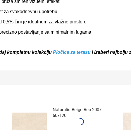
, pruža smiren vizuelni efekat
st za svakodnevnu upotrebu
 0,5% čini je idealnom za vlažne prostore
recizno postavljanje sa minimalnim fugama
edaj kompletnu kolekciju
Pločice za terasu
i izaberi najbolju 
Naturalis Beige Rec 2007
60x120