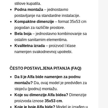
stilove kupatila.
Podna montaža
– jednostavno
postavljanje na standardne instalacije.
Kompaktne dimenzije
– format 35x53 cm
pogodan za različite prostore.
Bela boja
– jednostavno kombinovanje sa
ostalim sanitarnim elementima.
Kvalitetna izrada
– proizvod I klase
namenjen svakodnevnoj upotrebi.
ČESTO POSTAVLJENA PITANJA (FAQ)
Da li je Alfa bide namenjen za podnu
montažu?
Da, ovaj model je predviđen za
stojeću (podnu) montažu.
Koje su dimenzije Alfa bidea?
Dimenzije
proizvoda iznose
35x53 cm
.
Koje je boje Alfa bide?
Model je izrađen u