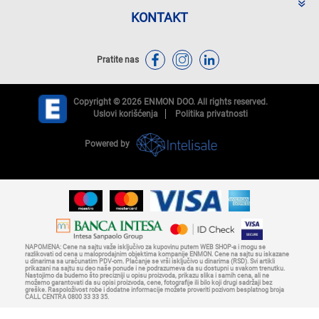
KONTAKT
Pratite nas
Copyright © 2026 ENMON DOO. All rights reserved.
Uslovi korišćenja
Politika privatnosti
Powered by
NAPOMENA: Cene na sajtu važe isključivo za kupovinu putem WEB SHOP-a i mogu se
razlikovati od cena u maloprodajnim objektima kompanije ENMON. Cene na sajtu su iskazane
u dinarima sa uračunatim PDV-om. Plaćanje se vrši isključivo u dinarima (RSD). Svi artikli
prikazani na sajtu su deo naše ponude i ne podrazumeva da su dostupni u svakom trenutku.
Nastojimo da budemo što precizniji u opisu proizvoda, prikazu slika i samih cena, ali ne
možemo garantovati da su opisi proizvoda, cene, fotografije ili bilo koji drugi sadržaji bez
greške. Raspoloživost robe i dodatne informacije možete proveriti pozivom besplatnog broja
CALL CENTRA 0800 33 33 35.