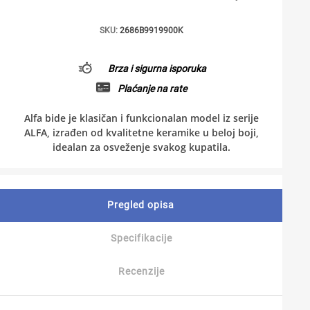
SKU:
2686B9919900K
Brza i sigurna isporuka
Plaćanje na rate
Alfa bide je klasičan i funkcionalan model iz serije
ALFA, izrađen od kvalitetne keramike u beloj boji,
idealan za osveženje svakog kupatila.
Pregled opisa
Specifikacije
Recenzije