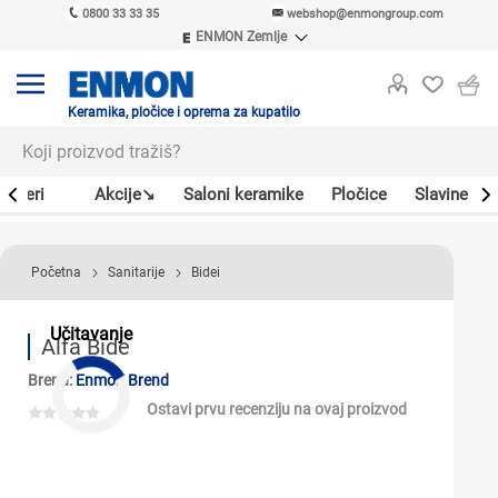
0800 33 33 35
webshop@enmongroup.com
ENMON Zemlje
ENMON SRB
ENMON BIH
ENMON HR
Keramika, pločice i oprema za kupatilo
ENMON MKD
Bojleri
Akcije↘
Saloni keramike
Pločice
Slavine
Početna
Sanitarije
Bidei
Učitavanje
Alfa Bide
Brend:
Enmon Brend
Ostavi prvu recenziju na ovaj proizvod