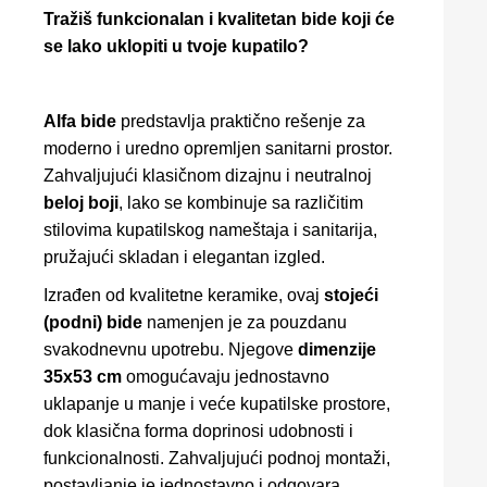
Tražiš funkcionalan i kvalitetan bide koji će
se lako uklopiti u tvoje kupatilo?
Alfa bide
predstavlja praktično rešenje za
moderno i uredno opremljen sanitarni prostor.
Zahvaljujući klasičnom dizajnu i neutralnoj
beloj boji
, lako se kombinuje sa različitim
stilovima kupatilskog nameštaja i sanitarija,
pružajući skladan i elegantan izgled.
Izrađen od kvalitetne keramike, ovaj
stojeći
(podni) bide
namenjen je za pouzdanu
svakodnevnu upotrebu. Njegove
dimenzije
35x53 cm
omogućavaju jednostavno
uklapanje u manje i veće kupatilske prostore,
dok klasična forma doprinosi udobnosti i
funkcionalnosti. Zahvaljujući podnoj montaži,
postavljanje je jednostavno i odgovara