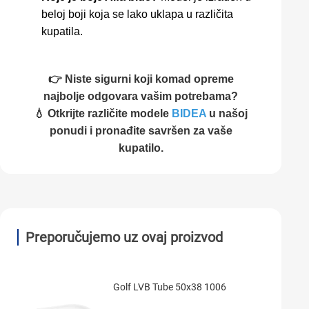
beloj boji koja se lako uklapa u različita
kupatila.
👉 Niste sigurni koji komad opreme
najbolje odgovara vašim potrebama?
💧 Otkrijte različite modele
BIDEA
u našoj
ponudi i pronađite savršen za vaše
kupatilo.
Preporučujemo uz ovaj proizvod
Golf LVB Tube 50x38 1006