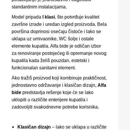
standardnim instalacijama.
Model pripada
I klasi
, što potvrđuje kvalitet
završne izrade i uredan izgled proizvoda. Bela
površina doprinosi osećaju čistoće i lako se
uklapa uz umivaonike, WC šolje i ostale
elemente kupatila. Alfa bide je odličan izbor
za renoviranje postojećeg ili opremanje novog
kupatila kada želiš pouzdan, estetski i
funkcionalan sanitarni element.
Ako tražiš proizvod koji kombinuje praktičnost,
jednostavno održavanje i klasičan dizajn,
Alfa
bide
predstavlja rešenje koje će se lako
uklopiti u različite enterijere kupatila i
zadovoljiti svakodnevne potrebe korisnika.
Klasičan dizajn
– lako se uklapa u različite