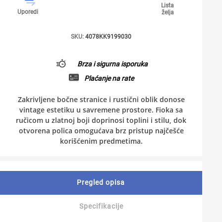
Lista
Uporedi
želja
SKU:
4078KK9199030
Brza i sigurna isporuka
Plaćanje na rate
Zakrivljene bočne stranice i rustični oblik donose
vintage estetiku u savremene prostore. Fioka sa
ručicom u zlatnoj boji doprinosi toplini i stilu, dok
otvorena polica omogućava brz pristup najčešće
korišćenim predmetima.
Pregled opisa
Specifikacije