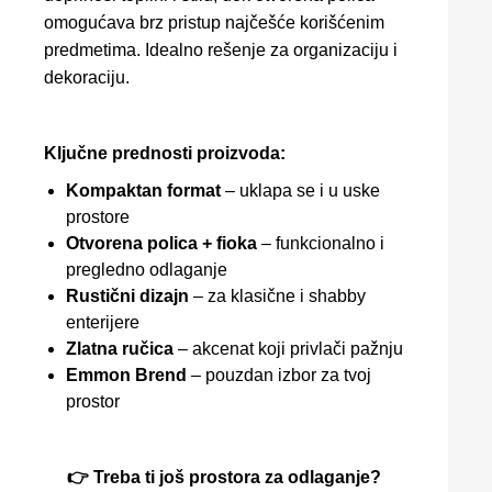
omogućava brz pristup najčešće korišćenim
predmetima. Idealno rešenje za organizaciju i
dekoraciju.
Ključne prednosti proizvoda:
Kompaktan format
– uklapa se i u uske
prostore
Otvorena polica + fioka
– funkcionalno i
pregledno odlaganje
Rustični dizajn
– za klasične i shabby
enterijere
Zlatna ručica
– akcenat koji privlači pažnju
Emmon Brend
– pouzdan izbor za tvoj
prostor
👉 Treba ti još prostora za odlaganje?