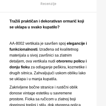
Recenzije
Tražiš praktičan i dekorativan ormarić koji
se uklapa u svako kupatilo?
AA-8002 vertikala je savršen spoj
elegancije i
funkcionalnosti
. Izrađena od kvalitetnog
materijala u sivoj završnici sa zlatnim
detaljem, ova vertikala nudi
otvorenu policu i
donju fioku
za odlaganje peškira, kozmetike i
drugih sitnica. Zahvaljujući uskom obliku lako
se uklapa i u manja kupatila.
Zakrivljene bočne stranice i rustični oblik
donose vintage estetiku u savremene
prostore. Fioka sa ručicom u zlatnoj boji
doprinosi toplini i stilu, dok otvorena polica