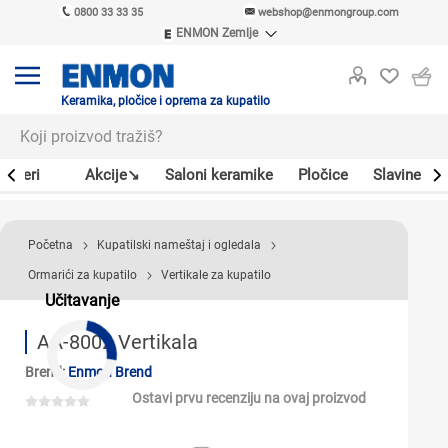
0800 33 33 35
webshop@enmongroup.com
ENMON Zemlje
ENMON SRB
ENMON BIH
ENMON HR
Keramika, pločice i oprema za kupatilo
ENMON MKD
Bojleri
Akcije↘
Saloni keramike
Pločice
Slavine
Početna
Kupatilski nameštaj i ogledala
Ormarići za kupatilo
Vertikale za kupatilo
Učitavanje
AA-8002 Vertikala
Brend:
Enmon Brend
Ostavi prvu recenziju na ovaj proizvod