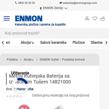
0800 33 33 35
webshop@enmongroup.com
ENMON Zemlje
ENMON SRB
ENMON BIH
ENMON HR
Keramika, pločice i oprema za kupatilo
ENMON MKD
Bojleri
Akcije↘
Saloni keramike
Pločice
Slavine
Početna
Akcije↘
ENMON Outlet – Poslednji komadi
Učitavanje
Metris Kuhinjska Baterija sa
Izvlačećim Tušem 14821000
Brend:
Hansgrohe
Ostavi prvu recenziju na ovaj proizvod