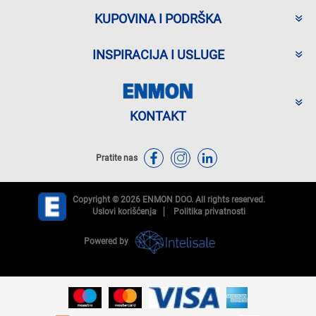
KUPOVINA I PODRŠKA
INSPIRACIJA I USLUGE
KONTAKT
Pratite nas
Copyright © 2026 ENMON DOO. All rights reserved.
Uslovi korišćenja
Politika privatnosti
Powered by