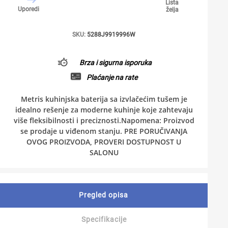
Lista
Uporedi
želja
SKU:
5288J9919996W
Brza i sigurna isporuka
Plaćanje na rate
Metris kuhinjska baterija sa izvlačećim tušem je
idealno rešenje za moderne kuhinje koje zahtevaju
više fleksibilnosti i preciznosti.Napomena: Proizvod
se prodaje u viđenom stanju. PRE PORUČIVANJA
OVOG PROIZVODA, PROVERI DOSTUPNOST U
SALONU
Pregled opisa
Specifikacije