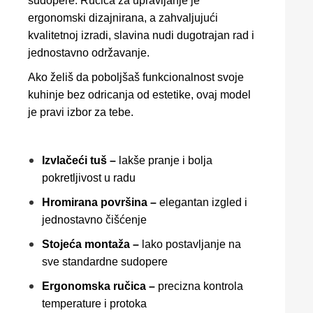
sudopere. Ručica za upravljanje je
ergonomski dizajnirana, a zahvaljujući
kvalitetnoj izradi, slavina nudi dugotrajan rad i
jednostavno održavanje.
Ako želiš da poboljšaš funkcionalnost svoje
kuhinje bez odricanja od estetike, ovaj model
je pravi izbor za tebe.
Izvlačeći tuš –
lakše pranje i bolja
pokretljivost u radu
Hromirana površina –
elegantan izgled i
jednostavno čišćenje
Stojeća montaža –
lako postavljanje na
sve standardne sudopere
Ergonomska ručica –
precizna kontrola
temperature i protoka