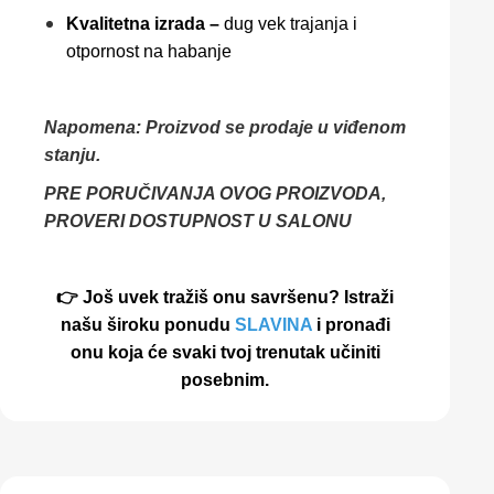
Kvalitetna izrada –
dug vek trajanja i
otpornost na habanje
Napomena: Proizvod se prodaje u viđenom
stanju.
PRE PORUČIVANJA OVOG PROIZVODA,
PROVERI DOSTUPNOST U SALONU
👉 Još uvek tražiš onu savršenu? Istraži
našu široku ponudu
SLAVINA
i pronađi
onu koja će svaki tvoj trenutak učiniti
posebnim.