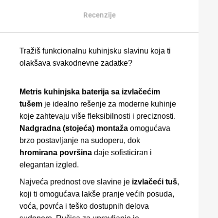
Recenzije
Tražiš funkcionalnu kuhinjsku slavinu koja ti
olakšava svakodnevne zadatke?
Metris kuhinjska baterija sa izvlačećim
tušem
je idealno rešenje za moderne kuhinje
koje zahtevaju više fleksibilnosti i preciznosti.
Nadgradna (stojeća) montaža
omogućava
brzo postavljanje na sudoperu, dok
hromirana površina
daje sofisticiran i
elegantan izgled.
Najveća prednost ove slavine je
izvlačeći tuš
,
koji ti omogućava lakše pranje većih posuda,
voća, povrća i teško dostupnih delova